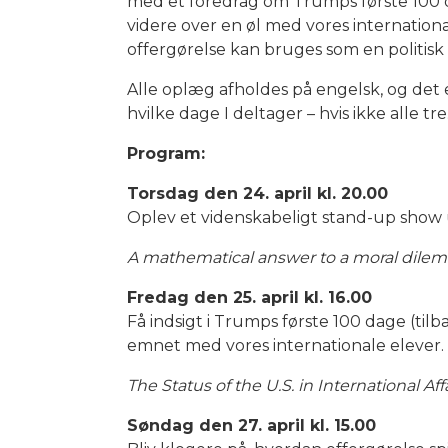
med et foredrag om Trumps første 100 da
videre over en øl med vores internatio
offergørelse kan bruges som en politisk 
Alle oplæg afholdes på engelsk, og det e
hvilke dage I deltager – hvis ikke alle tre
Program:
Torsdag den 24. april kl. 20.00
Oplev et videnskabeligt stand-up show 
A mathematical answer to a moral dilem
Fredag den 25. april kl. 16.00
Få indsigt i Trumps første 100 dage (til
emnet med vores internationale elever.
The Status of the U.S. in International Af
Søndag den 27. april kl. 15.00