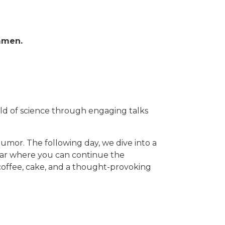
ammen.
ld of science through engaging talks
umor. The following day, we dive into a
y bar where you can continue the
coffee, cake, and a thought-provoking
know how many are coming and which