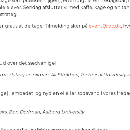
ge som præsident (igen), efterfulgt af en fredagsbar, h
nale elever. Søndag afslutter vi med kaffe, kage og en
strategi.
r gratis at deltage. Tilmelding sker på
event@ipc.dk
, h
.
ud over det sædvanlige!
ma: dating an oilman,
Ali Eftekhari, Technical University
bage) i embedet, og nyd en øl eller sodavand i vores fre
fairs, Ben Dorfman, Aalborg University