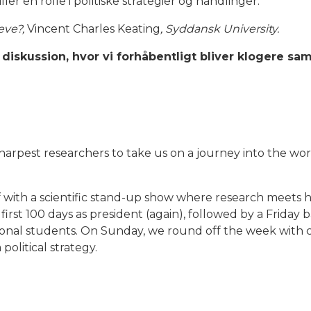
ler en rolle i politiske strategier og handlinger.
eve?,
Vincent Charles Keating
, Syddansk University.
og diskussion, hvor vi forhåbentligt bliver klogere s
rpest researchers to take us on a journey into the wor
 with a scientific stand-up show where research meets h
first 100 days as president (again), followed by a Frida
tional students. On Sunday, we round off the week with 
olitical strategy.
icipation is free. Sign up at
event@ipc.dk
by letting us 
.