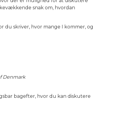
vor der er mulighed for at diskutere
 tankevækkende snak om, hvordan
vor du skriver, hvor mange I kommer, og
 of Denmark
dagsbar bagefter, hvor du kan diskutere