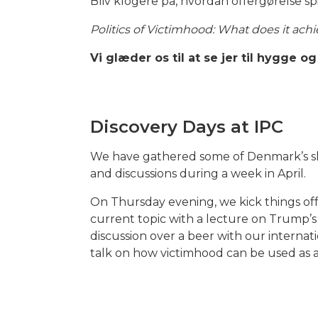
Bliv klogere på, hvordan offergørelse spil
Politics of Victimhood: What does it achi
Vi glæder os til at se jer til hygge 
Discovery Days at IPC
We have gathered some of Denmark’s sha
and discussions during a week in April.
On Thursday evening, we kick things off
current topic with a lecture on Trump’s 
discussion over a beer with our interna
talk on how victimhood can be used as a p
All talks will be held in English, and part
days you’ll be attending – if not all three