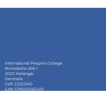
International People’s College
Montebello Allé 1
3000 Helsingør
Denmark
CVR: 23253410
EAN: 5790002651410
+45 49 21 33 61
ipc@ipc.dk