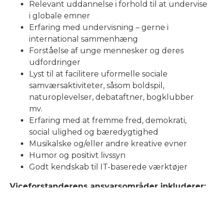
Relevant uddannelse i forhold til at undervise
i globale emner
Erfaring med undervisning – gerne i
international sammenhæng
Forståelse af unge mennesker og deres
udfordringer
Lyst til at facilitere uformelle sociale
samværsaktiviteter, såsom boldspil,
naturoplevelser, debataftner, bogklubber
mv.
Erfaring med at fremme fred, demokrati,
social ulighed og bæredygtighed
Musikalske og/eller andre kreative evner
Humor og positivt livssyn
Godt kendskab til IT-baserede værktøjer
Viceforstanderens ansvarsområder inkluderer:
Som en del af højskolens daglige