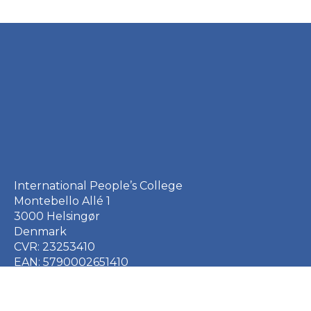
International People’s College
Montebello Allé 1
3000 Helsingør
Denmark
CVR: 23253410
EAN: 5790002651410
+45 49 21 33 61
ipc@ipc.dk